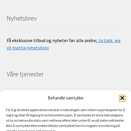
Nyhetsbrev
Få eksklusive tilbud og nyheter før alle andre;
Ja takk, jeg
vil motta nyhetsbrev
Våre tjenester
For privat- og bedriftskunder har vi salg og utleie av
Behandle samtykke
friluftsutstyr. I tillegg arrangerer vi kurs og arrangement.
For å gi de beste opplevelsene bruker vi teknologier som informasjonskapsler for å
lagre og/eller få tilgang til enhetsinformasjon. Å samtykke til disse teknologiene
vil la oss behandle data som nettleseratferd eller unike ID-er på dette nettstedet.
Ikke å samtykke eller trekke tilbake samtykket kan ha negativ innvirkning på
enkelte egenskaper og funksjoner.