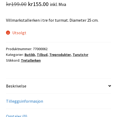
Opprinnelig
Nåværende
kr
199.00
kr
155.00
inkl. Mva
pris
pris
Villmarkstallerken i tre for turmat. Diameter 25 cm.
var:
er:
kr199.00.
kr155.00.
Utsolgt
Produktnummer:
77000062
Kategorier:
Butikk
,
Tilbud
,
Treprodukter
,
Turutstyr
Stikkord:
Tretallerken
Beskrivelse
Tilleggsinformasjon
Omtaler (0)