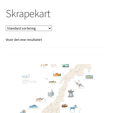
Skrapekart
Kontakt oss
Nyhetsbrev
Viser det ene resultatet