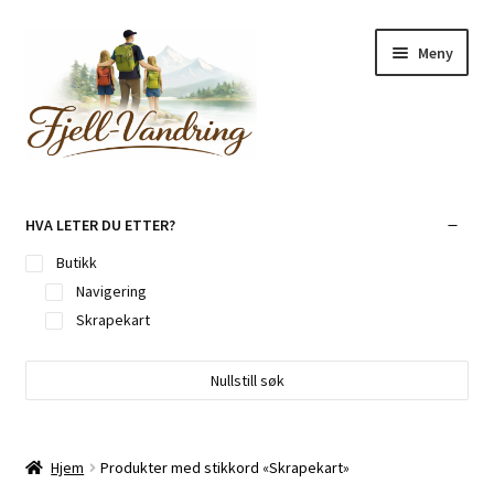
Hopp
Hopp
Meny
til
til
navigasjon
innhold
Fold
Utleie
ut
HVA LETER DU ETTER?
underm
Fold
Kurs, Arrangement & Aktivitet
Butikk
ut
Navigering
underm
Fold
Butikk
Skrapekart
ut
underm
Fold
Fjell-Venn
Nullstill søk
ut
underm
Annonsere
Hjem
Produkter med stikkord «Skrapekart»
Om oss