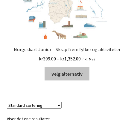
Norgeskart Junior – Skrap frem fylker og aktiviteter
Prisområde:
kr
399.00
–
kr
1,352.00
inkl. Mva
kr399.00
Dette
til
Velg alternativ
produktet
kr1,352.00
har
flere
varianter.
Alternativene
kan
Viser det ene resultatet
velges
på