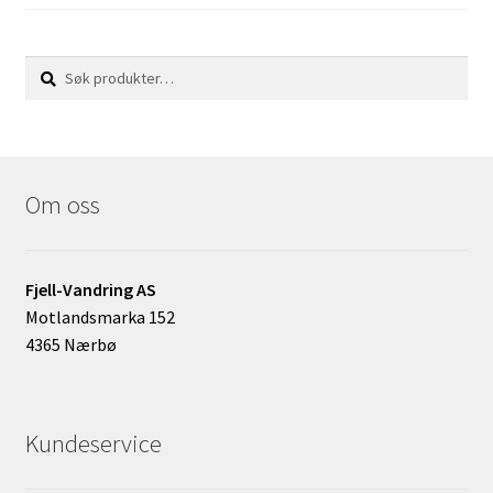
produktsiden
Søk
Søk
etter:
Om oss
Fjell-Vandring AS
Motlandsmarka 152
4365 Nærbø
Kundeservice