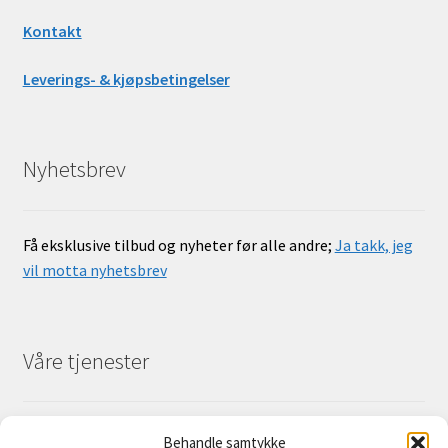
Kontakt
Leverings- & kjøpsbetingelser
Nyhetsbrev
Få eksklusive tilbud og nyheter før alle andre;
Ja takk, jeg
vil motta nyhetsbrev
Våre tjenester
For privat- og bedriftskunder har vi salg og utleie av
Behandle samtykke